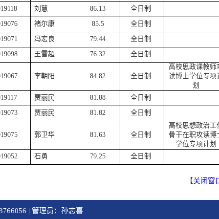
019118
刘慧
86.13
全日制
019076
褚尔康
85.5
全日制
019071
冯宏良
79.44
全日制
019098
王雪超
76.32
全日制
高校思政课教师
019067
李朝阳
84.82
全日制
读博士学位专项
划
019117
贾丽民
81.88
全日制
019073
贾丽民
81.82
全日制
高校思想政治工
019075
郭卫华
81.63
全日制
骨干在职攻读博
学位专项计划
019052
石勇
79.25
全日制
【
关闭窗
766056 | 管理员：孙志喜