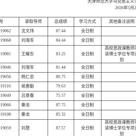
天津师范大学马克思主义
2026
年
5
月
号
录取导师
总成绩
学习方式
其他备注说明
019062
沈文玮
87.44
全日制
019068
刘海军
84.44
全日制
高校思政课教师
019081
王耀东
83.25
全日制
读博士学位专项
划
019046
刘海军
81.44
全日制
019056
杨仁忠
80.75
全日制
019110
侯惠勤
79.63
全日制
019049
吕景春
75.57
全日制
019066
秦龙
87.75
全日制
019108
秦龙
85.32
全日制
高校思政课教师
019059
刘慧
87.57
全日制
读博士学位专项
划