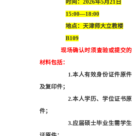
时间：
2026
年
5
月
21
日
15:00
—
18:00
地点：天津师大立教楼
B
109
现场确认时须查验或提交的
材料包括：
1.
本人有效身份证件原件
及复印件；
2.
本人学历、学位证书原
件；
3.
应届硕士毕业生需学生
证原件；